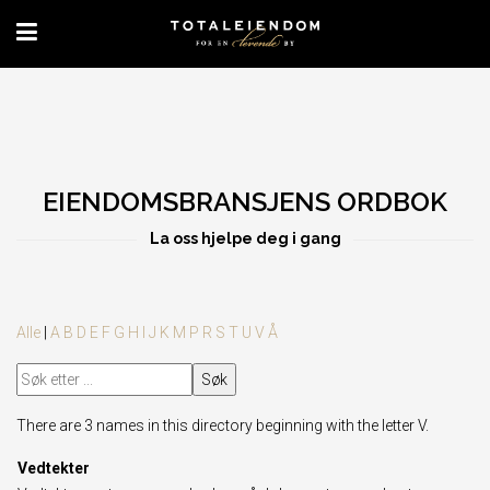
EIENDOMSBRANSJENS ORDBOK
La oss hjelpe deg i gang
Alle
|
A
B
D
E
F
G
H
I
J
K
M
P
R
S
T
U
V
Å
There are 3 names in this directory beginning with the letter V.
Vedtekter