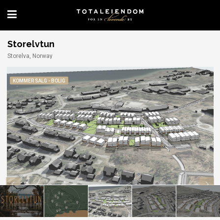
Storelvtun
Storelva, Norway
KOMMER SALG - BOLIG