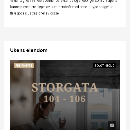
Vi har tegnet inn flere spennende rekkehus og eneboliger som vi håper å
kunne presentere i løpet av kommende år med endelig type boliger og
flere gode illustrasjoner av disse.
Ukens eiendom
FREMHEVET
SOLGT - BOLIG
FR