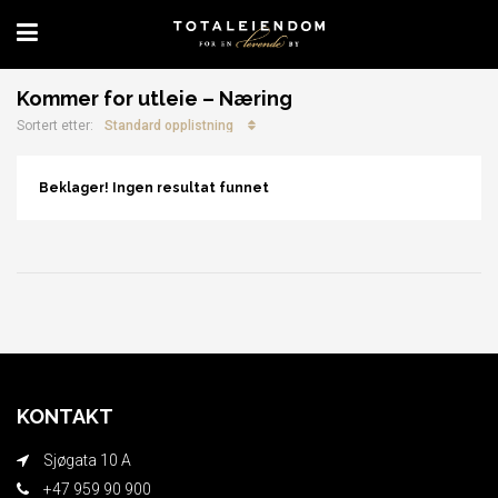
Kommer for utleie – Næring
Standard opplistning
Sortert etter:
Beklager! Ingen resultat funnet
KONTAKT
Sjøgata 10 A
+47 959 90 900