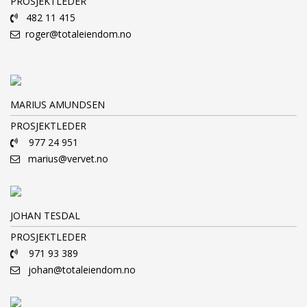
PROSJEKTLEDER
482 11 415
roger@totaleiendom.no
MARIUS AMUNDSEN
PROSJEKTLEDER
977 24 951
marius@vervet.no
JOHAN TESDAL
PROSJEKTLEDER
971 93 389
johan@totaleiendom.no