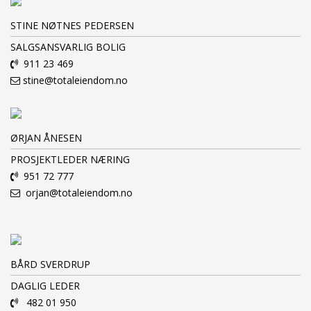
STINE NØTNES PEDERSEN
SALGSANSVARLIG BOLIG
911 23 469
stine@totaleiendom.no
ØRJAN ÅNESEN
PROSJEKTLEDER NÆRING
951 72 777
orjan@totaleiendom.no
BÅRD SVERDRUP
DAGLIG LEDER
482 01 950