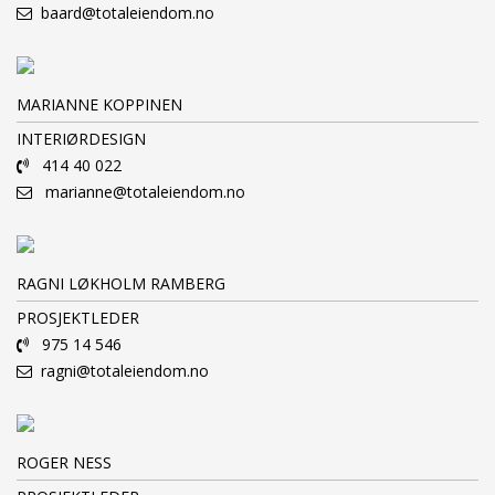
baard@totaleiendom.no
MARIANNE KOPPINEN
INTERIØRDESIGN
414 40 022
marianne@totaleiendom.no
RAGNI LØKHOLM RAMBERG
PROSJEKTLEDER
975 14 546
ragni@totaleiendom.no
ROGER NESS