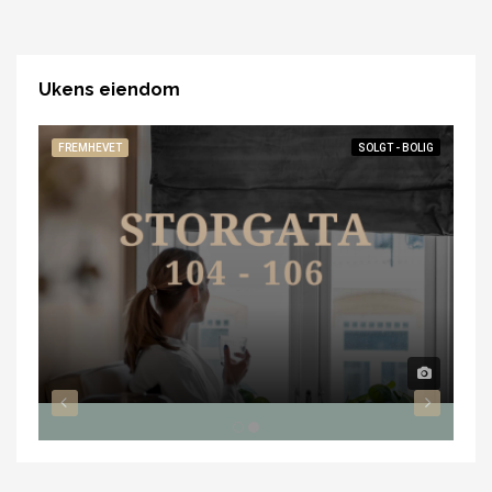
Ukens eiendom
FREMHEVET
SOLGT - BOLIG
FR