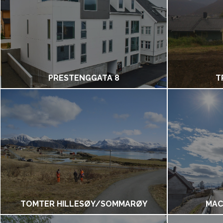
PRESTENGGATA 8
T
TOMTER HILLESØY/SOMMARØY
MAC