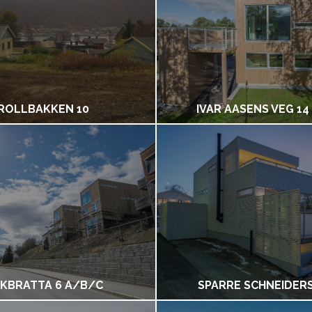
ROLLBAKKEN 10
IVAR AASENS VEG 14
KBRATTA 6 A/B/C
SPARRE SCHNEIDERS