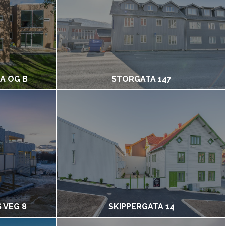
 A OG B
STORGATA 147
 VEG 8
SKIPPERGATA 14