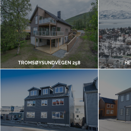
TROMSØYSUNDVEGEN 258
HE