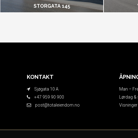
STORGATA 145
KONTAKT
ÅPNIN
Sjøgata 10 A
Man – Fre
+47 959 90 900
Lørdag & 
post@totaleiendom.no
Visninger 