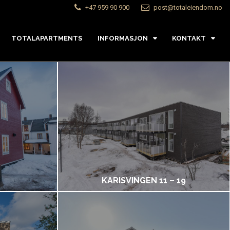
+47 959 90 900
post@totaleiendom.no
TOTALAPARTMENTS
INFORMASJON
KONTAKT
KARISVINGEN 11 – 19