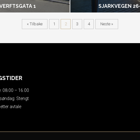
VERFTSGATA 1
SJARKVEGEN 26
« Tilbake
1
2
3
4
Neste »
GSTIDER
: 08.00 – 16.00
søndag: Stengt
etter avtale