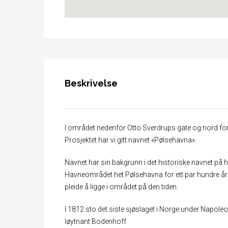
Beskrivelse
I området nedenfor Otto Sverdrups gate og nord for 
Prosjektet har vi gitt navnet «Pølsehavna».
Navnet har sin bakgrunn i det historiske navnet på 
Havneområdet het Pølsehavna for ett par hundre år 
pleide å ligge i området på den tiden.
I 1812 sto det siste sjøslaget i Norge under Napole
løytnant Bodenhoff