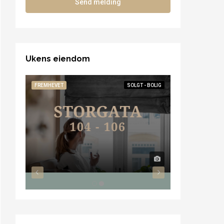
Send melding
Ukens eiendom
FREMHEVET
SOLGT - BOLIG
FREMHEVET
TIL SA