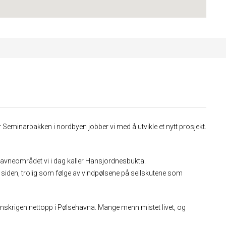
Seminarbakken i nordbyen jobber vi med å utvikle et nytt prosjekt.
havneområdet vi i dag kaller Hansjordnesbukta.
siden, trolig som følge av vindpølsene på seilskutene som
onskrigen nettopp i Pølsehavna. Mange menn mistet livet, og