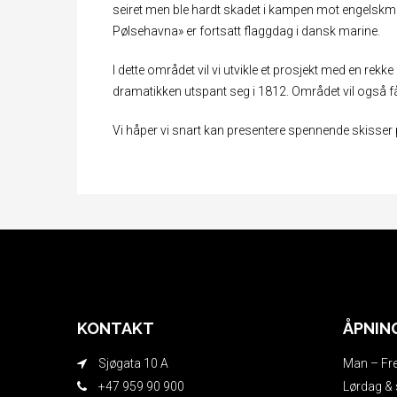
seiret men ble hardt skadet i kampen mot engelskmen
Pølsehavna» er fortsatt flaggdag i dansk marine.
I dette området vil vi utvikle et prosjekt med en rekke
dramatikken utspant seg i 1812. Området vil også få
Vi håper vi snart kan presentere spennende skisser 
KONTAKT
ÅPNIN
Sjøgata 10 A
Man – Fre
+47 959 90 900
Lørdag & 