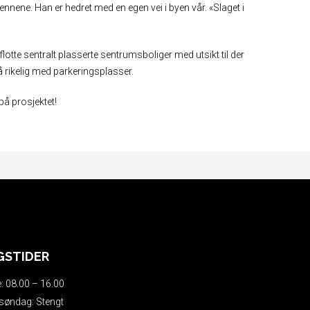
nene. Han er hedret med en egen vei i byen vår. «Slaget i
 flotte sentralt plasserte sentrumsboliger med utsikt til der
 rikelig med parkeringsplasser.
på prosjektet!
GSTIDER
: 08.00 – 16.00
søndag: Stengt