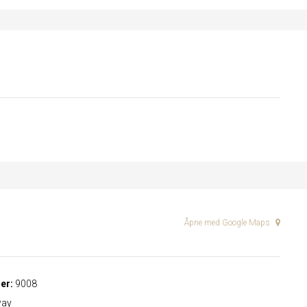
Åpne med Google Maps
er:
9008
ay