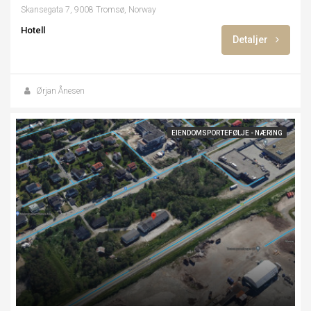
Skansegata 7, 9008 Tromsø, Norway
Hotell
Detaljer
Ørjan Ånesen
EIENDOMSPORTEFØLJE - NÆRING