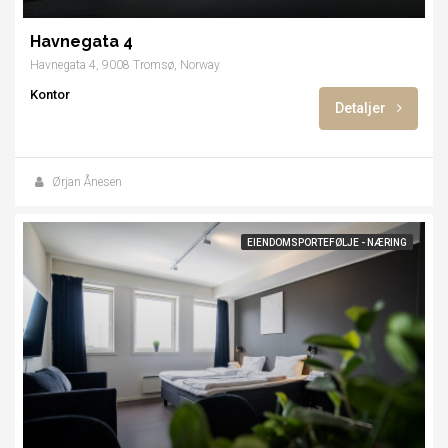
Havnegata 4
Havnegata 4, 9008 Tromsø, Norway
Kontor
Detaljer
Ørjan Ånesen
EIENDOMSPORTEFØLJE - NÆRING