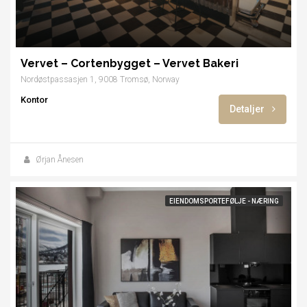
Vervet – Cortenbygget – Vervet Bakeri
Nordøstpassasjen 1, 9008 Tromsø, Norway
Kontor
Detaljer
Ørjan Ånesen
EIENDOMSPORTEFØLJE - NÆRING