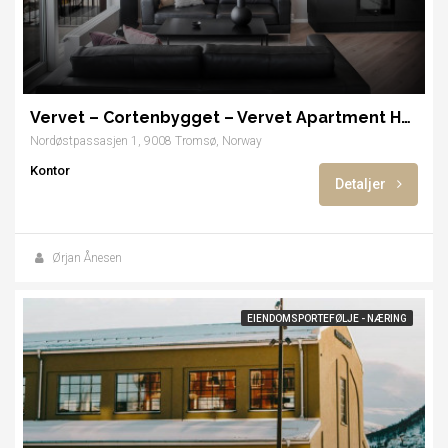
Vervet – Cortenbygget – Vervet Apartment Hotel
Nordøstpassasjen 1, 9008 Tromsø, Norway
Kontor
Detaljer
Ørjan Ånesen
EIENDOMSPORTEFØLJE - NÆRING