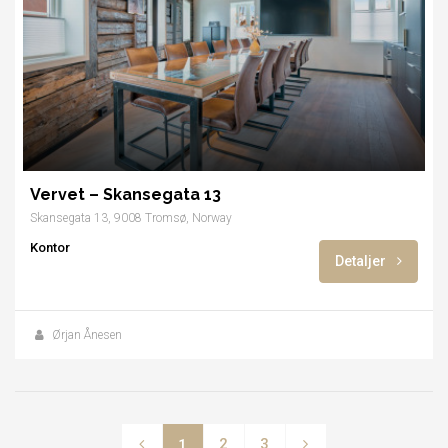
Vervet – Skansegata 13
Skansegata 13, 9008 Tromsø, Norway
Kontor
Detaljer
Ørjan Ånesen
2
3
1