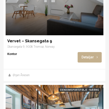
Vervet – Skansegata 9
Skansegata 9, 9008 Tromsø, Norway
Kontor
Detaljer
Ørjan Ånesen
EIENDOMSPORTEFØLJE - NÆRING