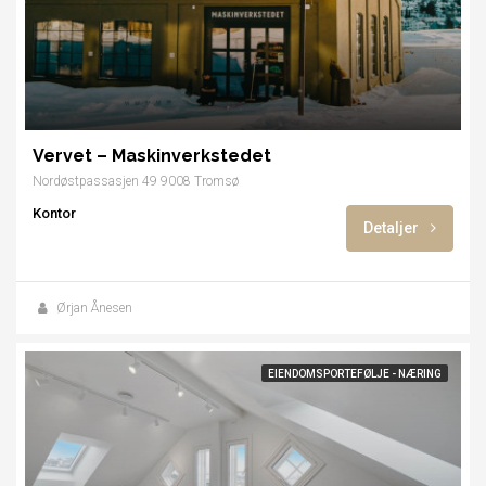
Vervet – Maskinverkstedet
Nordøstpassasjen 49 9008 Tromsø
Kontor
Detaljer
Ørjan Ånesen
EIENDOMSPORTEFØLJE - NÆRING