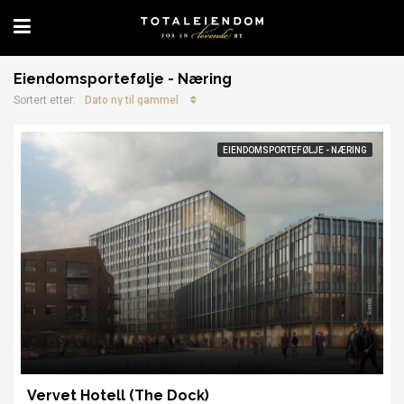
Eiendomsportefølje - Næring
Dato ny til gammel
Sortert etter:
EIENDOMSPORTEFØLJE - NÆRING
Vervet Hotell (The Dock)