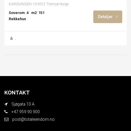
KARISVINGEN 10 9012 Tromsø Norge
Soverom: 4
m2: 151
Detaljer
Rekkehus
,
KONTAKT
Sjøgata 10 A
+47 959 90 900
post@totaleiendom.no