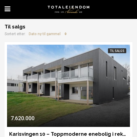
Til salgs
Dato ny til gammel
Sortert etter:
TIL SALGS
7.620.000
Karisvingen 10 – Toppmoderne enebolig i rekke – Midt på øya – Innflyttningsklart