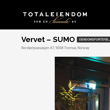
Vervet – SUMO
EIENDOMSPORTEFØLJ
Nordøstpassasjen 47, 9008 Tromsø, Norway