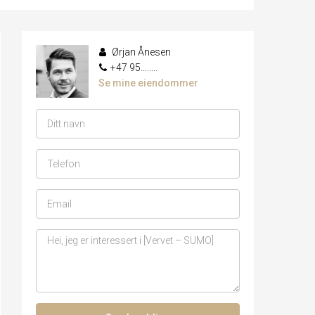
Ørjan Ånesen
+47 95........
Se mine eiendommer