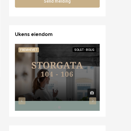
Send melding
Ukens eiendom
FREMHEVET
SOLGT - BOLIG
FREMHEVET
TIL SA